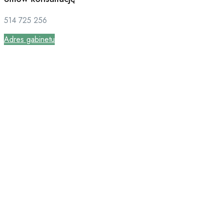
514 725 256
Adres gabinetu
objawy lęku
napadowego