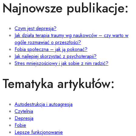
Najnowsze publikacje:
Czym jest depresja?
Jak działa terapia traumy wg naukowców – czy warto w
ogóle rozmawiać o przeszłości?
Fobia społeczna – jak ją pokonać?
Jak najlepiej skorzystać z psychoterapii?
Stres mniejszościowy i jak sobie z nim radzić?
Tematyka artykułów:
Autodestrukcja i autoagresja
Czytelnia
Depresja
Fobie
Lepsze funkcjonowanie